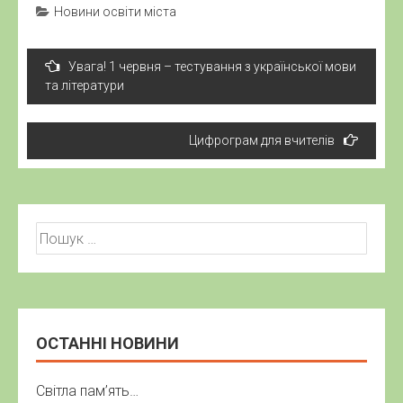
Новини освіти міста
Навігація
Увага! 1 червня – тестування з української мови
записів
та літератури
Цифрограм для вчителів
Пошук:
ОСТАННІ НОВИНИ
Світла пам’ять…