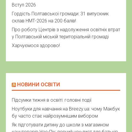
Вступ 2026
Гордість Полтавської громади: 31 випускник
склав НМТ-2026 на 200 балів!
Про роботу Центрів з надолуження освітніх втрат
у Полтавській міській територіальній громаді
Харчуємося здорово!
НОВИНИ ОСВІТИ
Підсумки тижня в освіті: головні події
Ноутбуки для навчання на Breezy.ua: чому Макбук
бу часто стає найрозумнішим вибором
Як підготувати дитину до школи з магазином
канцтоварів Час-Пік: повний чек-лист для батьків