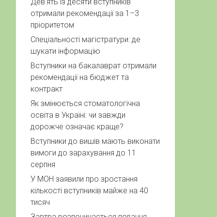
Дев’ять із десяти вступників
отримали рекомендації за 1–3
пріоритетом
Спеціальності магістратури: де
шукати інформацію
Вступники на бакалаврат отримали
рекомендації на бюджет та
контракт
Як змінюється стоматологічна
освіта в Україні: чи завжди
дорожче означає краще?
Вступники до вишів мають виконати
вимоги до зарахування до 11
серпня
У МОН заявили про зростання
кількості вступників майже на 40
тисяч
Завтра розпочинається подання