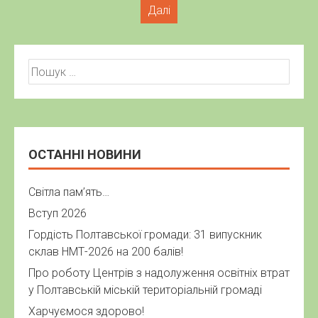
склав НМТ-2026 на 200 балів!
Про роботу Центрів з надолуження освітніх втрат
у Полтавській міській територіальній громаді
Харчуємося здорово!
НОВИНИ ОСВІТИ
Найбільше бюджетників буде серед майбутніх
учителів, медиків та інженерів
Дев’ять із десяти вступників отримали
рекомендації за 1–3 пріоритетом
Спеціальності магістратури: де шукати
інформацію