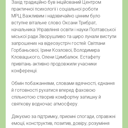
Захід традиційно був ініційований Центром
практичної психології і соціальної роботи
МРЦ.Важливим і надзвичайно цінним було
вступне вітальне слово Оксани Трибрат,
начальника Управління освіти і науки Полтавської
міської ради.Зворушливо та щиро лунали виступи
запрошених на відеозустріч гостей: Світлани
Горбаньової, Ірини Козлової, Володимира
Кловацького, Олени Цимбалюк. Естафету
привітань активно продовжили учасники
конференції.
Обмін побажаннями, словами вдячності, єднання
й готовності рухатися вперед фаховою
спільнотою створив комфортну затишну й
святкову водночас атмосферу.
Дякуємо за підтримку, приємні спогади, справжні
емоції, конструктив, позитив, довіру; розуміння