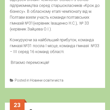
підприємництва серед старшокласників «Крок до
бізнесу». В обласному етапі чемпіонату від м.
Полтави взяли участь команди полтавських
гімназій №31(керівник Іващенко Н.С.), № 33
(керівник Зайцева О.І.).
Конкуруючи за найбільший прибуток, команда
гімназії №31 посіла І місце, команда гімназії №33
– ІІІ серед 16 команд області.
Вітаємо переможців!
Posted in
Новини освіти міста
23