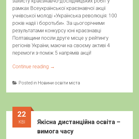
захисту краєзнавчо-дослідницьких робіт у
рамках Всеукраїнської краєзнавчої акції
учнівської молоді «Українська революція: 100
років надії і боротьби». За цьогорічними
результатами конкурсу юні краєзнавці
Полтавщини посіли друге місце у рейтингу
регіонів України, маючи на своєму активі 4
перемоги з-поміж 5 напрямів акції!
Continue reading
→
Posted in
Новини освіти міста
22
Якісна дистанційна освіта –
КВІ
вимога часу