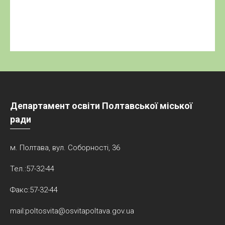
mail:poltosvita@osvitapoltava.gov.ua
© 2026 Департамент освіти
Автор:
J.Matviienko