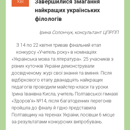
Завершилися змагання
КВІ
найкращих українських
філологів
Ірина Солончук, консультант ЦПРПП
З 14 по 22 квітня тривав фінальний етап
конкурсу «Учитель року» в номінаціях
«Українська мова та література». 25 учасників з
різних куточків України демонстрували
досвідченому журі свої знання та вміння. Після
відбіркового етапу дванадцять найкращих
педагогів проводили майстер-класи та уроки.
Ірина Іванівна Кисла, учитель Полтавської гімназії
«Здоров’я» №14, після багатоденних перегонів
пройшла до фіналу й гідно представила
Полтавщину на теренах України, посівши 6 місце
за результатами конкурсних випробувань.