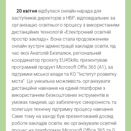
20 квітня
відбулася онлайн-нарада для
заступників директорів з НВР, відповідальних за
організацію освітнього процесу з використанням
дистанційних технологій «Електронний освітній
простір закладу». Вона стала продовженням
онлайн-зустрічі адміністрацій закладів освіти, під
час якої Анатолій Безпалюк, регіональний
координатор проєкту EU4Skills, презентував
програмний продукт Microsoft Offis 365 (A1), за
підтримки міської влади та КО “Інститут розвитку
міста”. Це унікальна можливість організувати
дистанційне навчання на єдиній платформі з
використанням безкоштовних інструментів в
умовах пандемії, що забезпечує синхронність та
полегшує технічну підтримку процесу навчання.
Саме тому на заході був презентований досвід
роботи закладів освіти, які організували освітній
процес на платформах Microsoft Office 365 та G