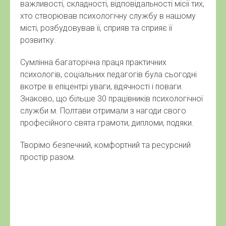
важливості, складності, відповідальності місії тих,
хто створював психологічну службу в нашому
місті, розбудовував її, сприяв та сприяє її
розвитку.
Сумлінна багаторічна праця практичних
психологів, соціальних педагогів була сьогодні
вкотре в епіцентрі уваги, вдячності і поваги.
Знаково, що більше 30 працівників психологічної
служби м. Полтави отримали з нагоди свого
професійного свята грамоти, дипломи, подяки.
Творімо безпечний, комфортний та ресурсний
простір разом.