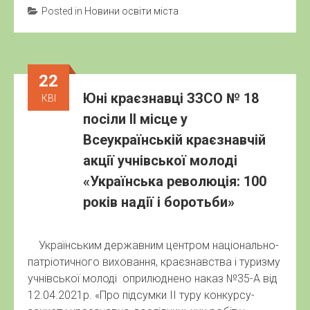
Posted in
Новини освіти міста
22
Юні краєзнавці ЗЗСО № 18
КВІ
посіли ІІ місце у
Всеукраїнській краєзнавчій
акції учнівської молоді
«Українська революція: 100
років надії і боротьби»
Українським державним центром національно-
патріотичного виховання, краєзнавства і туризму
учнівської молоді оприлюднено наказ №35-А від
12.04.2021р. «Про підсумки ІІ туру конкурсу-