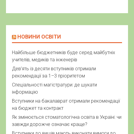
Вступники на бакалаврат отримали рекомендації
на бюджет та контракт
Як змінюється стоматологічна освіта в Україні: чи
завжди дорожче означає краще?
Вступники до вишів мають виконати вимоги до
зарахування до 11 серпня
У МОН заявили про зростання кількості
вступників майже на 40 тисяч
Завтра розпочинається подання заяв від
вступників у магістратуру
Виконання вимог до зарахування: три необхідні
кроки вступника
Книга літер: шаблони цікавого дидактичного
матеріалу