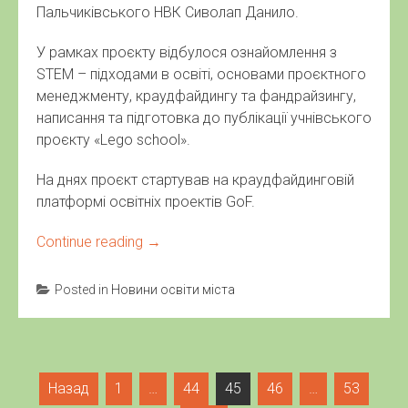
Навігація
Назад
1
…
44
45
46
…
53
записів
Далі
Пошук:
ОСТАННІ НОВИНИ
Світла пам’ять…
Вступ 2026
Гордість Полтавської громади: 31 випускник