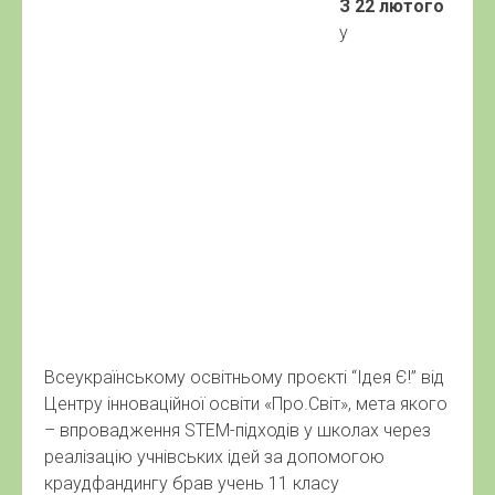
З 22 лютого
у Всеукраїнському освітньому
проєкті “Ідея Є!” від Центру інноваційної освіти
«Про.Світ», мета якого – впровадження STEM-
підходів у школах через реалізацію учнівських
ідей за допомогою краудфандингу брав учень 11
класу Пальчиківського НВК Сиволап Данило.
У рамках проєкту відбулося ознайомлення з
STEM – підходами в освіті, основами проєктного
менеджменту, краудфайдингу та фандрайзингу,
написання та підготовка до публікації учнівського
проєкту «Lego school».
На днях проєкт стартував на краудфайдинговій
платформі освітніх проектів GoF.
Continue reading
→
Posted in
Новини освіти міста