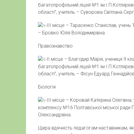
багатопрофільний ліцей №1 ім.І.П.Котляре
області”, учитель – Суворова Світлана Сергі
ІІІ місце – Тарасенко Станіслав, учень
– Бровко Юлія Володимирівна.
Правознавство
ІІ місце – Благодир Марія, учениця 9 
багатопрофільний ліцей №1 ім.І.П.Котляре
області”, учитель – Фісун Едуард Геннадійо
Біологія
ІІІ місце – Коровай Катерина Олегівна
комплексу №16 Полтавської міської ради П
Олександрівна.
Щира вдячність педагогам-наставникам, я