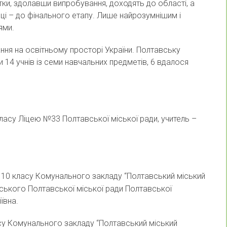
ки, здолавши випробування, доходять до області, а
ці – до фінального етапу. Лише найрозумнішим і
ями.
ання на освітньому просторі України. Полтавську
 14 учнів із семи навчальних предметів, 6 вдалося
класу Ліцею №33 Полтавської міської ради, учитель –
ь 10 класу Комунального закладу “Полтавський міський
вського Полтавської міської ради Полтавської
ївна.
асу Комунального закладу “Полтавський міський