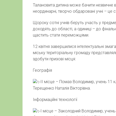
Талановита дитина може бачити незвичне в
неординарні, творчо обдаровані учні – це с
Щороку сотні учнів беруть участь у предме
доходять до області, а одиниці – до фінал
щастить стати переможцями.
12
квітня завершилися інтелектуальні змаг
міську територіальну громаду представляли
здобути призові місця:
Географія
ІІ місце – Помаз Володимир, учень 11 
Терещенко Наталія Вікторівна.
Інформаційні технології
І місце – Заколодний Володимир, учен