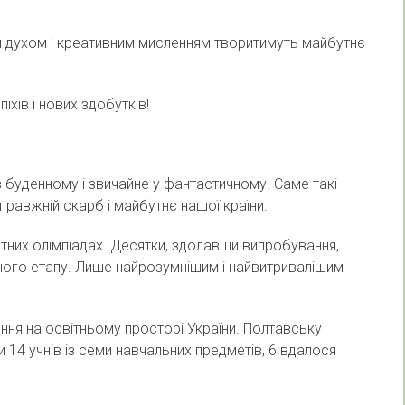
им духом і креативним мисленням творитимуть майбутнє
іхів і нових здобутків!
 буденному і звичайне у фантастичному. Саме такі
правжній скарб і майбутнє нашої країни.
тних олімпіадах. Десятки, здолавши випробування,
ьного етапу. Лише найрозумнішим і найвитривалішим
ання на освітньому просторі України. Полтавську
 14 учнів із семи навчальних предметів, 6 вдалося