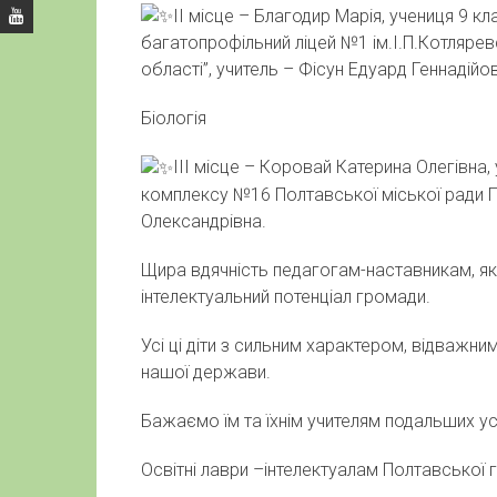
ІІ місце – Благодир Марія, учениця 9 
багатопрофільний ліцей №1 ім.І.П.Котляре
області”, учитель – Фісун Едуард Геннадійо
Біологія
ІІІ місце – Коровай Катерина Олегівна
комплексу №16 Полтавської міської ради П
Олександрівна.
Щира вдячність педагогам-наставникам, я
інтелектуальний потенціал громади.
Усі ці діти з сильним характером, відважн
нашої держави.
Бажаємо їм та їхнім учителям подальших усп
Освітні лаври –інтелектуалам Полтавської 