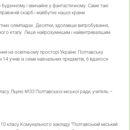
 буденному і звичайне у фантастичному. Саме такі
правжній скарб і майбутнє нашої країни.
тних олімпіадах. Десятки, здолавши випробування,
ьного етапу. Лише найрозумнішим і найвитривалішим
ання на освітньому просторі України. Полтавську
 14 учнів із семи навчальних предметів, 6 вдалося
класу Ліцею №33 Полтавської міської ради, учитель –
ь 10 класу Комунального закладу “Полтавський міський