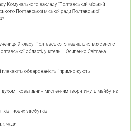
класу Комунального закладу “Полтавський міський
вського Полтавської міської ради Полтавської
вич.
, учениця 9 класу, Полтавського навчально-виховного
олтавської області, учитель – Осипенко Світлана
кі плекають обдарованість і примножують
им духом і креативним мисленням творитимуть майбутнє
іхів і нових здобутків!
громади!