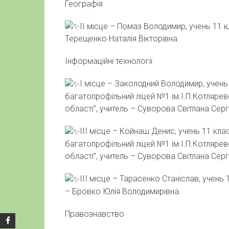
Географія
ІІ місце – Помаз Володимир, учень 11 
Терещенко Наталія Вікторівна.
Інформаційні технології
І місце – Заколодний Володимир, учен
багатопрофільний ліцей №1 ім.І.П.Котляре
області”, учитель – Суворова Світлана Сергі
ІІІ місце – Койнаш Денис, учень 11 кл
багатопрофільний ліцей №1 ім.І.П.Котляре
області”, учитель – Суворова Світлана Сергі
ІІІ місце – Тарасенко Станіслав, учень
– Бровко Юлія Володимирівна.
Правознавство