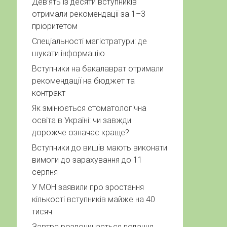
Дев’ять із десяти вступників
отримали рекомендації за 1–3
пріоритетом
Спеціальності магістратури: де
шукати інформацію
Вступники на бакалаврат отримали
рекомендації на бюджет та
контракт
Як змінюється стоматологічна
освіта в Україні: чи завжди
дорожче означає краще?
Вступники до вишів мають виконати
вимоги до зарахування до 11
серпня
У МОН заявили про зростання
кількості вступників майже на 40
тисяч
Завтра розпочинається подання