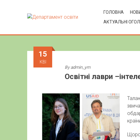
ГОЛОВНА
НОВИ
АКТУАЛЬНІ ОГО
15
КВІ
By
admin_ym
Освітні лаври –інте
Талан
звича
обдар
країн
Щорок