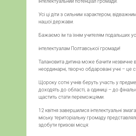
інтелектуальний потенціал громади.
Усі ці діти з сильним характером, відважн
нашої держави.
Бажаємо їм та їхнім учителям подальших усп
інтелектуалам Полтавської громади!
Талановита дитина може бачити незвичне в
неординарні, творчо обдаровані учні – це с
Щороку сотні учнів беруть участь у предме
доходять до області, а одиниці – до фінал
щастить стати переможцями.
12
квітня завершилися інтелектуальні змаг
міську територіальну громаду представляли
здобути призові місця: