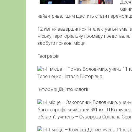
Десят
одини
найвитривалішим щастить стати переможц
12
квітня завершилися інтелектуальні змаг
міську територіальну громаду представляли
здобути призові місця:
Географія
ІІ місце – Помаз Володимир, учень 11 
Терещенко Наталія Вікторівна.
Інформаційні технології
І місце – Заколодний Володимир, учен
багатопрофільний ліцей №1 ім.І.П.Котляре
області”, учитель – Суворова Світлана Сергі
ІІІ місце – Койнаш Денис, учень 11 кл