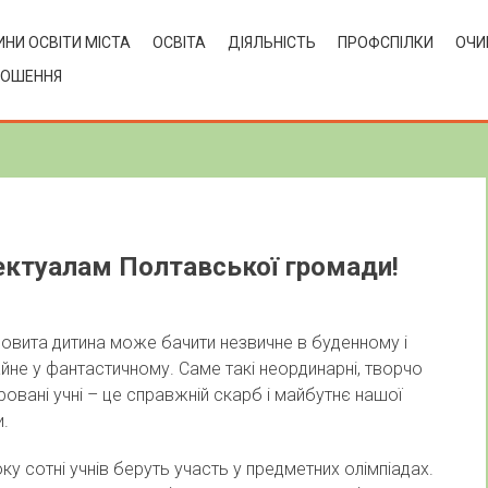
НИ ОСВІТИ МІСТА
ОСВІТА
ДІЯЛЬНІСТЬ
ПРОФСПІЛКИ
ОЧИ
ЛОШЕННЯ
лектуалам Полтавської громади!
овита дитина може бачити незвичне в буденному і
йне у фантастичному. Саме такі неординарні, творчо
овані учні – це справжній скарб і майбутнє нашої
и.
у сотні учнів беруть участь у предметних олімпіадах.