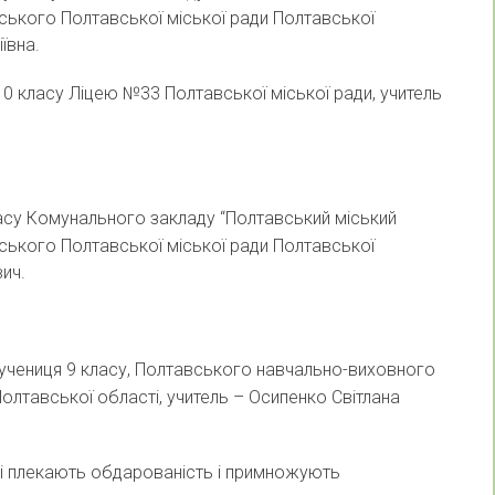
вського Полтавської міської ради Полтавської
ївна.
 10 класу Ліцею №33 Полтавської міської ради, учитель
класу Комунального закладу “Полтавський міський
вського Полтавської міської ради Полтавської
вич.
, учениця 9 класу, Полтавського навчально-виховного
олтавської області, учитель – Осипенко Світлана
кі плекають обдарованість і примножують