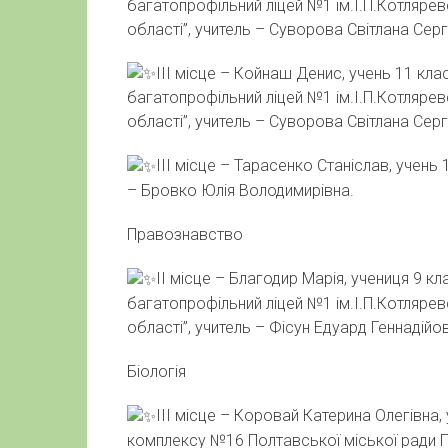
багатопрофільний ліцей №1 ім.І.П.Котляре
області”, учитель – Суворова Світлана Сергі
ІІІ місце – Койнаш Денис, учень 11 кл
багатопрофільний ліцей №1 ім.І.П.Котляре
області”, учитель – Суворова Світлана Сергі
ІІІ місце – Тарасенко Станіслав, учень
– Бровко Юлія Володимирівна.
Правознавство
ІІ місце – Благодир Марія, учениця 9 
багатопрофільний ліцей №1 ім.І.П.Котляре
області”, учитель – Фісун Едуард Геннадійо
Біологія
ІІІ місце – Коровай Катерина Олегівна
комплексу №16 Полтавської міської ради П