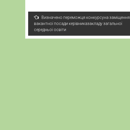
Навігація
Визначено переможця конкурсуна заміщення
записів
вакантної посади керівниказакладу загальної
середньої освіти