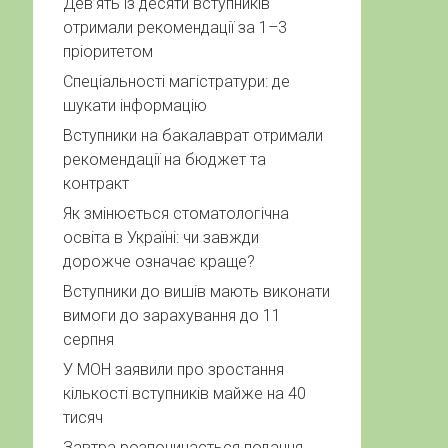
Дев’ять із десяти вступників
отримали рекомендації за 1–3
пріоритетом
Спеціальності магістратури: де
шукати інформацію
Вступники на бакалаврат отримали
рекомендації на бюджет та
контракт
Як змінюється стоматологічна
освіта в Україні: чи завжди
дорожче означає краще?
Вступники до вишів мають виконати
вимоги до зарахування до 11
серпня
У МОН заявили про зростання
кількості вступників майже на 40
тисяч
Завтра розпочинається подання