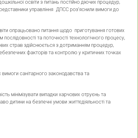
кільної освіти з питань постійно діючих процедур,
представники управління ДПСС роз’яснили вимоги до
ти опрацьовано питання щодо приготування готових
 послідовності та поточності технологічного процесу,
ових страв здійснюється з дотриманням процедур,
небезпечних факторів та контролю у критичних точках
є вимоги санітарного законодавства та
ість мінімізувати випадки харчових отруєнь та
аво дитини на безпечні умови життєдіяльності та