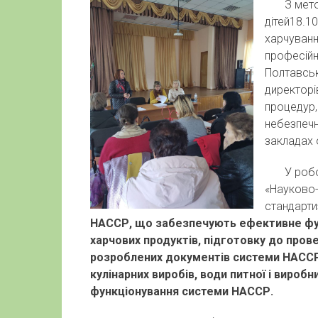
З метою 
дітей18.10
харчуванн
професійн
Полтавськ
директорі
процедур,
небезпечн
закладах 
У роботі
«Науково-
стандарти
НАССР, що забезпечують ефективне фун
харчових продуктів, підготовку до прове
розроблених документів системи НАССР,
кулінарних виробів, води питної і виробн
функціонування системи НАССР.