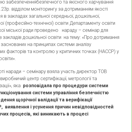
забезпеченнябезпечного та якісного харчування
.23р.
відділом моніторингу за дотриманням якості
я в закладах загальної середньої, дошкільної,
ої (професійно-технічної) освіти Департаменту освіти
ої міської ради проведено нараду – семінар для
в закладів дошкільної освіти на тему: «Про дотримання
 заснованих на принципах системи аналізу
их факторів та контролю у критичних точках (НАССР) у
освіти».
 наради – семінару взяла участь директор ТОВ
виробничий центр сертифікації, метрології та
зації», яка
розповідала про процедури системи
кціонування системи управління безпечністю
дення щорічної валідації та верифікації
 виявлення і усунення причин невідповідностей
ичих процесів, які виникають в процесі