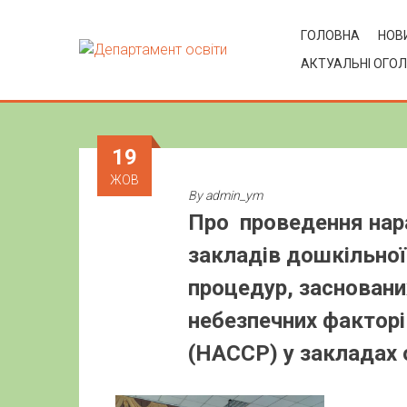
ГОЛОВНА
НОВИ
АКТУАЛЬНІ ОГО
19
ЖОВ
By
admin_ym
Про проведення нара
закладів дошкільної
процедур, засновани
небезпечних факторі
(НАССР) у закладах 