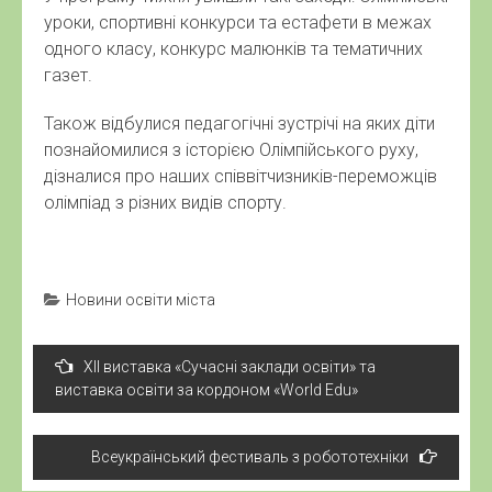
уроки, спортивні конкурси та естафети в межах
одного класу, конкурс малюнків та тематичних
газет.
Також відбулися педагогічні зустрічі на яких діти
познайомилися з історією Олімпійського руху,
дізналися про наших співвітчизників-переможців
олімпіад з різних видів спорту.
Новини освіти міста
Навігація
XII виставка «Сучасні заклади освіти» та
записів
виставка освіти за кордоном «World Edu»
Всеукраїнський фестиваль з робототехніки