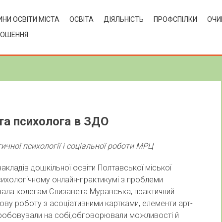
НИ ОСВІТИ МІСТА
ОСВІТА
ДІЯЛЬНІСТЬ
ПРОФСПІЛКИ
ОЧИ
ЛОШЕННЯ
та психолога в ЗДО
ичної психології і соціальної роботи МРЦ
закладів дошкільної освіти Полтавської міської
психологічному онлайн-практикумі з проблеми
увала колегам Єлизавета Муравська, практичний
ову роботу з асоціативними картками, елементи арт-
 апробовували на собі,обговорювали можливості й