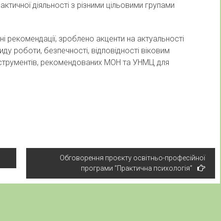
актичної діяльності з різними цільовими групами
і рекомендації, зроблено акценти на актуальності
иду роботи, безпечності, відповідності віковим
нструментів, рекомендованих МОН та УНМЦ для
Обговорення проєкту освітньо-професійної
програми “Практична психологія”