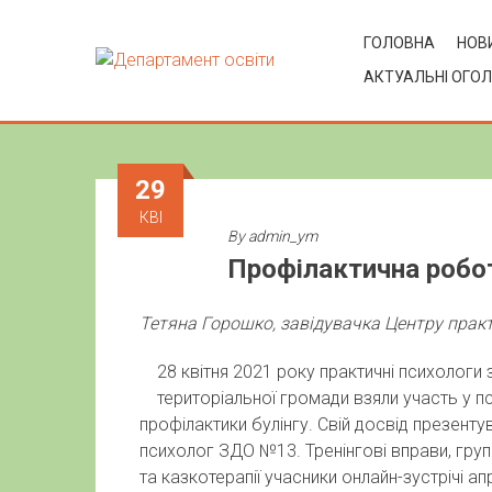
ГОЛОВНА
НОВИ
АКТУАЛЬНІ ОГО
29
КВІ
By
admin_ym
Профілактична робо
Тетяна Горошко, завідувачка Центру
практ
28 квітня 2021 року практичні психологи 
територіальної громади взяли участь у 
профілактики булінгу. Свій досвід презент
психолог ЗДО №13. Тренінгові вправи, груп
та казкотерапії учасники онлайн-зустрічі