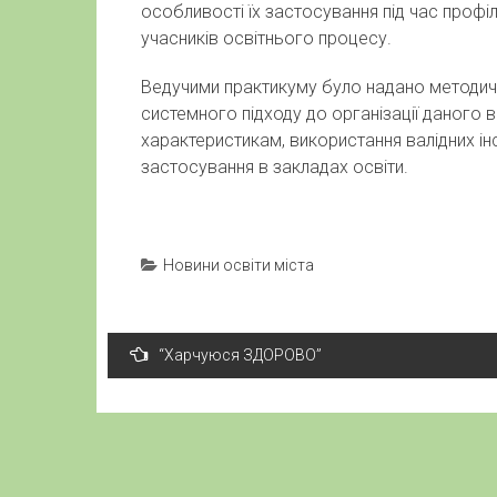
особливості їх застосування під час профіл
учасників освітнього процесу.
Ведучими практикуму було надано методичн
системного підходу до організації даного в
характеристикам, використання валідних і
застосування в закладах освіти.
Новини освіти міста
Навігація
“Харчуюся ЗДОРОВО”
записів