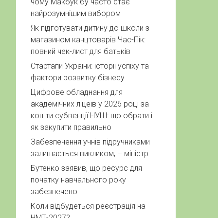
чому Макбук бу часто стає
найрозумнішим вибором
Як підготувати дитину до школи з
магазином канцтоварів Час-Пік:
повний чек-лист для батьків
Стартапи України: історії успіху та
фактори розвитку бізнесу
Цифрове обладнання для
академічних ліцеїв у 2026 році за
кошти субвенції НУШ: що обрати і
як закупити правильно
Забезпечення учнів підручниками
залишається викликом, – міністр
Бутенко заявив, що ресурс для
початку навчального року
забезпечено
Коли відбудеться реєстрація на
НМТ-2027?