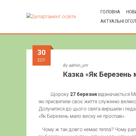
ГОЛОВНА
НОВИ
АКТУАЛЬНІ ОГО
30
БЕР
By
admin_ym
Казка «Як Березень 
Щороку
27 березня
відзначається Мі
які присвятили своє життя служінню велик
Долучитися до цього свята вирішили і пед
«Як Березень мало весну не проспав».
Чому ж так довго немає тепла? Чому рапто