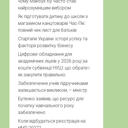
чому Макбук бу часто стає
найрозумнішим вибором
Як підготувати дитину до школи з
магазином канцтоварів Час-Пік:
повний чек-лист для батьків
Стартапи України: історії успіху та
фактори розвитку бізнесу
Цифрове обладнання для
академічних ліцеїв у 2026 році за
кошти субвенції НУШ: що обрати і
як закупити правильно
Забезпечення учнів підручниками
залишається викликом, – міністр
Бутенко заявив, що ресурс для
початку навчального року
забезпечено
Коли відбудеться реєстрація на
НМТ-2027?