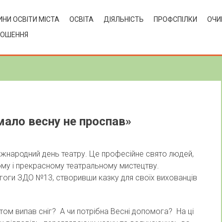
НИ ОСВІТИ МІСТА
ОСВІТА
ДІЯЛЬНІСТЬ
ПРОФСПІЛКИ
ОЧИ
ЛОШЕННЯ
мало весну не проспав»
жнародний день театру. Це професійне свято людей,
ому і прекрасному театральному мистецтву.
агоги ЗДО №13, створивши казку для своїх вихованців
м випав сніг? А чи потрібна Весні допомога? На ці