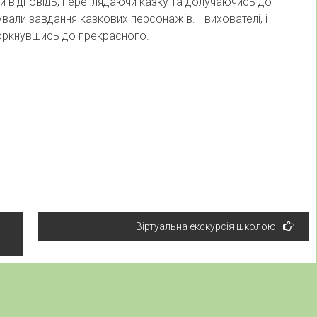
ти відповідь, переглядаючи казку та долучаючись до
вали завдання казкових персонажів. І вихователі, і
торкнувшись до прекрасного.
Віртуальна екскурсія школою