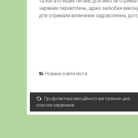
та багато інших питань діти змогли отрима
чарівних перевтілень, адже залюбки викону
діти отримали величезне задоволення, до
Новини освіти міста
Навігація
Профілактика емоційного вигорання» для
записів
класних керівників