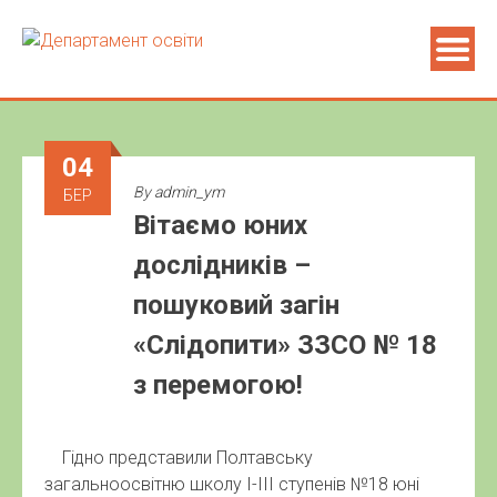
04
By
admin_ym
БЕР
Вітаємо юних
дослідників –
пошуковий загін
«Слідопити» ЗЗСО № 18
з перемогою!
Гідно представили Полтавську
загальноосвітню школу І-ІІІ ступенів №18 юні