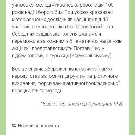
учнівської молоді «Українська революція: 100
років надії і боротьби». Пошуково-краєзнавчі
матеріали юних дослідників надійшли від 45
учасників з усіх куточків Полтавської області.
Серед них суддівська колегія визначили
переможців за кожним із 5 тематичних напрямків
акції, які представлятимуть Полтавщину у
підсумковому, ІІ турі акції (Всеукраїнському).
Все це сприяє збереженню історичної пам’яті
народу, стає вагомим підґрунтям патріотичного
виховання, формування активної громадянської
позиції дітей та молоді.
Педагог-організатор Кузнєцова М.В.
Новини освіти міста