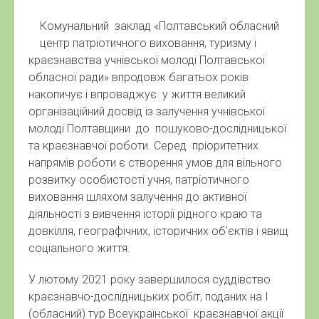
Комунальний заклад «Полтавський обласний
центр патріотичного виховання, туризму і
краєзнавства учнівської молоді Полтавської
обласної ради» впродовж багатьох років
накопичує і впроваджує у життя великий
організаційний досвід із залучення учнівської
молоді Полтавщини до пошуково-дослідницької
та краєзнавчої роботи. Серед пріоритетних
напрямів роботи є створення умов для вільного
розвитку особистості учня, патріотичного
виховання шляхом залучення до активної
діяльності з вивчення історії рідного краю та
довкілля, географічних, історичних об’єктів і явищ
соціального життя.
У лютому 2021 року завершилося суддівство
краєзнавчо-дослідницьких робіт, поданих на І
(обласний) тур Всеукраїнської краєзнавчої акції