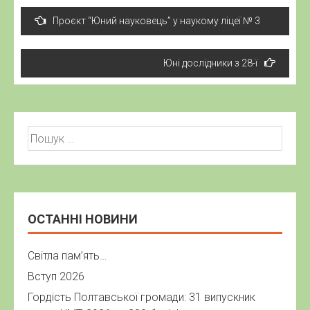
Навігація
Проєкт “Юний науковець” у наукому ліцеї № 3
записів
Юні дослідники з 28-ї
Пошук:
ОСТАННІ НОВИНИ
Світла пам’ять…
Вступ 2026
Гордість Полтавської громади: 31 випускник