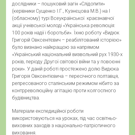
дослідники – пошуковий загін «Слідопити»
(керівники Сущенко І.Г., Кузнєцова М.В.) на І
(обласному) турі Всеукраїнської краєзнавчої
акції учнівської молоді «Українська революція:
100 років надії і боротьби». Їхню роботу «Видюк
Григорій Овксенітєвич – реабілітований історією»
було визнано найкращою за напрямом
«Український національний визвольний рух 1930-х
років, періоду Другої світової війни та у повоєнні
роки». У даній роботі простежено долю Видюка
Григорія Овксентієвича – пересічного полтавця,
репресованого сталінським режимом нібито за
контрреволюційну агітацію проти колгоспного
будівництва.
Матеріали експедиційної роботи
використовуються на уроках, під час освітньо-
виховних заходів з національно-патріотичного
виховання.