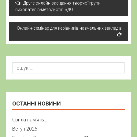
Друге онлайн-засідання творчої групи
записів
вихователів-методистів ЗДО
Онлайн-семінар для керівників навчальних закладів
Пошук:
ОСТАННІ НОВИНИ
Світла пам’ять…
Вступ 2026