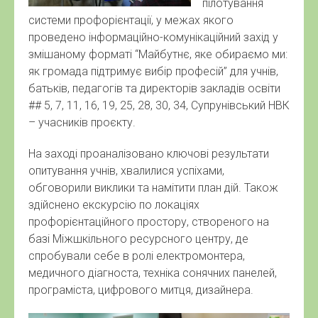
пілотування
системи профорієнтації, у межах якого
проведено інформаційно-комунікаційний захід у
змішаному форматі “Майбутнє, яке обираємо ми:
як громада підтримує вибір професій” для учнів,
батьків, педагогів та директорів закладів освіти
## 5, 7, 11, 16, 19, 25, 28, 30, 34, Супрунівський НВК
– учасників проєкту.
На заході проаналізовано ключові результати
опитування учнів, хвалилися успіхами,
обговорили виклики та намітити план дій. Також
здійснено екскурсію по локаціях
профорієнтаційного простору, створеного на
базі Міжшкільного ресурсного центру, де
спробували себе в ролі електромонтера,
медичного діагноста, техніка сонячних панелей,
програміста, цифрового митця, дизайнера.