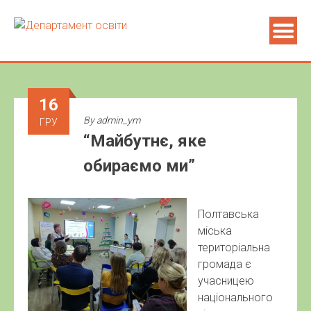
16
By
admin_ym
ГРУ
“Майбутнє, яке
обираємо ми”
Полтавська
міська
територіальна
громада є
учасницею
національного