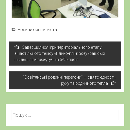
Новини освіти міста
Навігація
Завершилися ігри територіального етапу
записів
з настільного тенісу «Пліч-о-пліч: всеукраїнські
шкільні ліги серед учнів 5-9 класів
“Освітянські родинні перегони” — свято єдності,
руху та родинного тепла
Пошук: