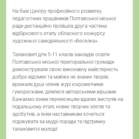
На базі Центру професійного розвитку
педагогічних працівників Полтавської міської
ради дистанційно пройшла друга частина
відбіркового етапу обласного конкурсу
художньої самодіяльності «Веселка».
Талановиті діти 5-11 класів закладів освіти
Полтавської міської територіальної громади
демонстрували свою виконавчу майстерність
добре відомих та майже не знаних творів,
вражали душі членів журі іскрометними
гуморесками, ділилися авторськими віршами.
Бажаємо юним переможцям вдалих виступів на
подальшому етапі, нових творчих злетів та
здобутків, а їхнім наставникам хочеться
подякувати за мудрі поради та підтримку
талановитої молоді!