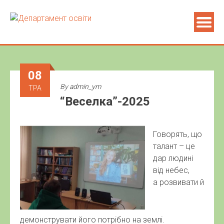
08
By
admin_ym
ТРА
“Веселка”-2025
Говорять, що
талант – це
дар людині
від небес,
а розвивати й
демонструвати його потрібно на землі.