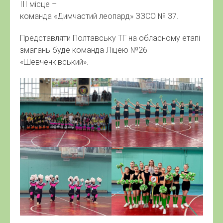
ІІІ місце –
команда «Димчастий леопард» ЗЗСО № 37.
Представляти Полтавську ТГ на обласному етапі
змагань буде команда Ліцею №26
«Шевченківський».