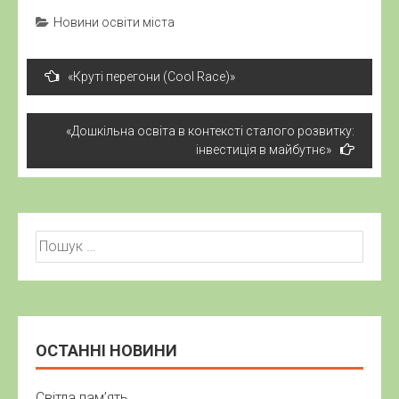
Новини освіти міста
Навігація
«Круті перегони (Cool Race)»
записів
«Дошкільна освіта в контексті сталого розвитку:
інвестиція в майбутнє»
Пошук:
ОСТАННІ НОВИНИ
Світла пам’ять…