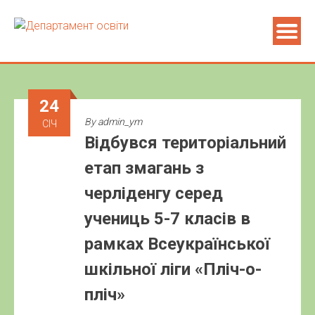
24
By
admin_ym
СІЧ
Відбувся територіальний
етап змагань з
черліденгу серед
учениць 5-7 класів в
рамках Всеукраїнської
шкільної ліги «Пліч-о-
пліч»