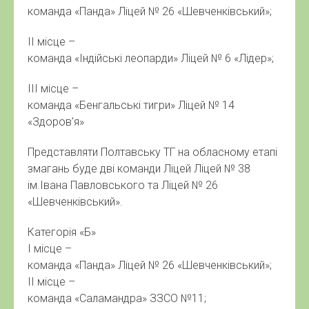
команда «Панда» Ліцей № 26 «Шевченківський»;
ІІ місце –
команда «Індійські леопарди» Ліцей № 6 «Лідер»;
ІІІ місце –
команда «Бенгальські тигри» Ліцей № 14
«Здоров’я»
Представляти Полтавську ТГ на обласному етапі
змагань буде дві команди Ліцей Ліцей № 38
ім.Івана Павловського та Ліцей № 26
«Шевченківський».
Категорія «Б»
І місце –
команда «Панда» Ліцей № 26 «Шевченківський»;
ІІ місце –
команда «Саламандра» ЗЗСО №11;