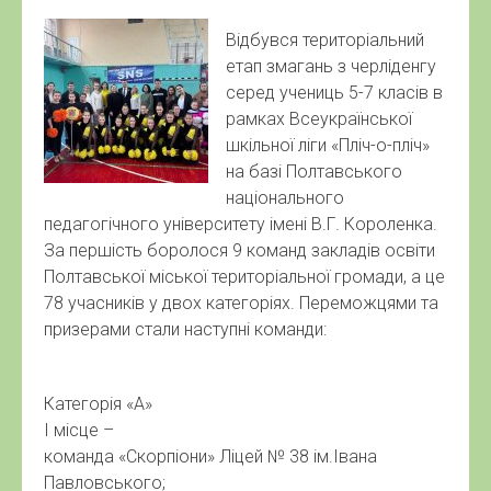
Відбувся територіальний
етап змагань з черліденгу
серед учениць 5-7 класів в
рамках Всеукраїнської
шкільної ліги «Пліч-о-пліч»
на базі Полтавського
національного
педагогічного університету імені В.Г. Короленка.
За першість боролося 9 команд закладів освіти
Полтавської міської територіальної громади, а це
78 учасників у двох категоріях. Переможцями та
призерами стали наступні команди:
Категорія «А»
І місце –
команда «Скорпіони» Ліцей № 38 ім.Івана
Павловського;